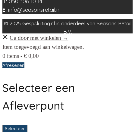
T:
050 306 10 14
E:
info@seasonsretail.nl
© 2025 Gespsluiting.nl is onderdeel van Seasons Retail
B.V.
Ga door met winkelen →
Item toegevoegd aan winkelwagen.
0 items -
€
0,00
Afrekenen
Selecteer een
Afleverpunt
Selecteer